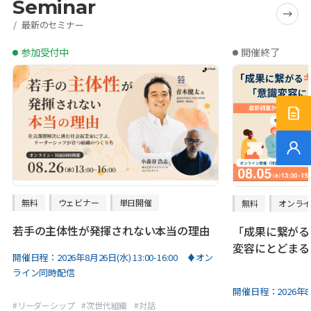
Seminar
最新のセミナー
参加受付中
開催終了
サ
無
無料
ウェビナー
単日開催
無料
オンラ
若手の主体性が発揮されない本当の理由
「成果に繋がる
変容にとどまる
開催日程：
2026年8月26日(水) 13:00-16:00 ♦オン
ライン同時配信
開催日程：
2026年8
#
リーダーシップ
#
次世代組織
#
対話