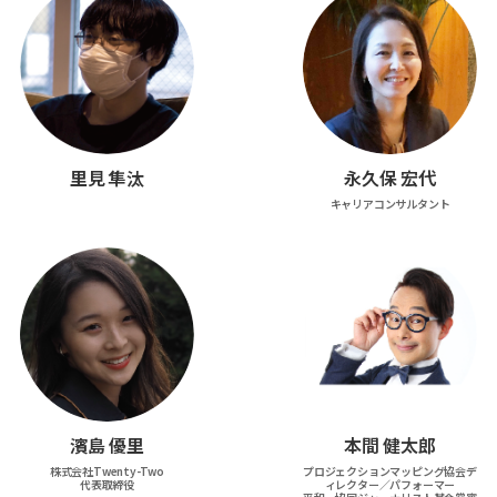
里見 隼汰
永久保 宏代
キャリアコンサルタント
濱島 優里
本間 健太郎
株式会社Twenty-Two
プロジェクションマッピング協会デ
代表取締役
ィレクター／パフォーマー