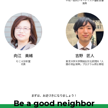
平和・協同ジャーナリスト基金賞審
査員
向江 美緒
吉野 匠人
むこえ分析室
東京大学大学院総合文化研究科「人
代表
間の安全保障」プログラム修士課程
まずは、お近づきになりましょう！
Be a good neighbor