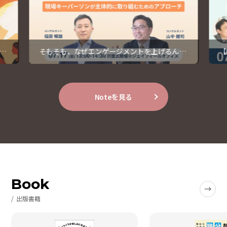
す
そもそも、なぜエンゲージメントを上げるんだ
【
っけ？【開催レポート】
1
Noteを見る
Book
出版書籍