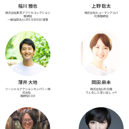
稲川 雅也
上野 聡太
株式会社東京アフリカコレクション
株式会社ヒューマンアルバ
取締役
代表取締役
一般社団法人LIFE IS ROSE 理事
薄井 大地
岡田 麻未
ソーシャルアクションカンパニー株
株式会社LiB 広報
式会社
うぇるしぶ 言い出しっぺ
取締役COO