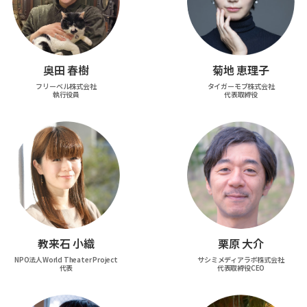
奥田 春樹
菊地 恵理子
フリーベル株式会社
タイガーモブ株式会社
執行役員
代表取締役
教来石 小織
栗原 大介
NPO法人World Theater Project
サシミメディアラボ株式会社
代表
代表取締役CEO