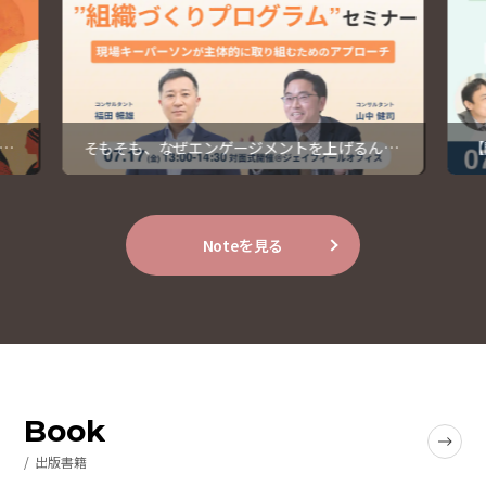
す
そもそも、なぜエンゲージメントを上げるんだ
【
っけ？【開催レポート】
1
Noteを見る
Book
出版書籍