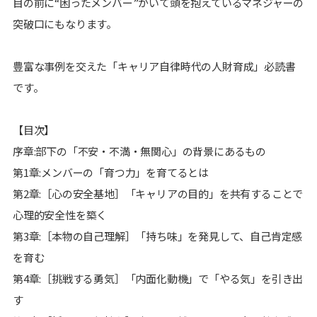
目の前に“困ったメンバー”がいて頭を抱えているマネジャーの
突破口にもなります。
豊富な事例を交えた「キャリア自律時代の人財育成」必読書
です。
【目次】
序章:部下の「不安・不満・無関心」の背景にあるもの
第1章:メンバーの「育つ力」を育てるとは
第2章:［心の安全基地］「キャリアの目的」を共有することで
心理的安全性を築く
第3章:［本物の自己理解］「持ち味」を発見して、自己肯定感
を育む
第4章:［挑戦する勇気］「内面化動機」で「やる気」を引き出
す