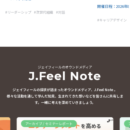
開催日程：
2026年8
#
リーダーシップ
#
次世代組織
#
対話
#
キャリアデザイン
ジェイフィールのオウンドメディア
J.Feel Note
ジェイフィールの探求が詰まったオウンドメディア、J.Feel Note 。
様々な活動を通して学んだ知見、生まれてきた想いなどを皆さんに共有しま
す。
一緒に考えを深めていきましょう。
アーカイブ / セミナーレポート