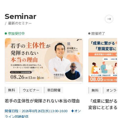
Seminar
最新のセミナー
参加受付中
開催終了
無料
ウェビナー
単日開催
無料
オンラ
若手の主体性が発揮されない本当の理由
「成果に繋がる
変容にとどまる
開催日程：
2026年8月26日(水) 13:00-16:00 ♦オン
ライン同時配信