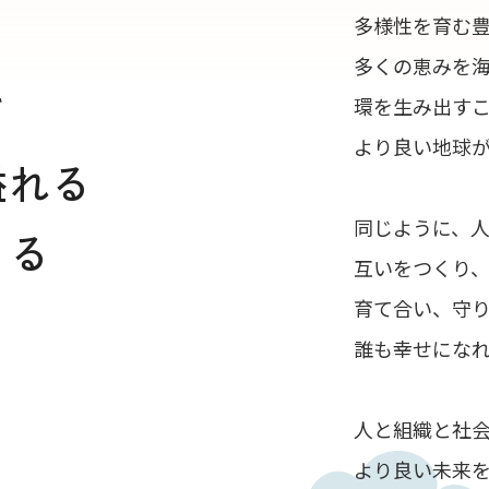
多様性を育む
多くの恵みを
て
環を生み出す
より良い地球
溢れる
同じように、
くる
互いをつくり
育て合い、守
誰も幸せにな
人と組織と社
より良い未来