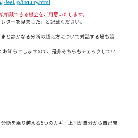
.j-feel.jp/inquiry.html
接相談できる機会をご用意いたします。
ズレターを見ました」と記載ください。
さまと静かなる分断の超え方について対話する場も設
にてお知らせしますので、是非そちらもチェックしてい
／分断を乗り越える5つのカギ／上司が自分から自己開