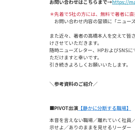
お問い合わせはこちらまで→
https://ma
＊先着で5社の方には、無料で著者に直
お問い合わせ内容の冒頭に「ニュー
また近々、著者の高橋本人を交えて皆
けさせていただきます。
随時ニューズレター、HPおよびSNS
ただけますと幸いです。
引き続きよろしくお願いいたします。
＼参考資料のご紹介／
■PIVOT出演
【静かに分断する職場】
本音を言えない職場／離れていく社員
示せよ／ありのままを見せるリーダー