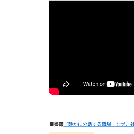
■書籍
『静かに分断する職場 なぜ、