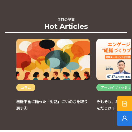
注目の記事
Hot Articles
コラム
アーカイブ / セミ
機能不全に陥った「対話」にいのちを取り
そもそも、なぜエン
サー
戻す④
んだっけ？【開催レ
無料