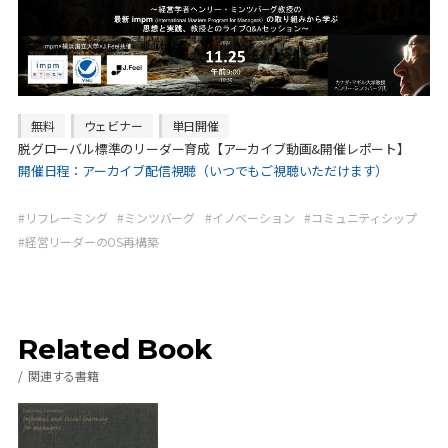
無料
ウェビナー
単日開催
脱グローバル標準のリーダー育成【アーカイブ動画&開催レポート】
開催日程：
アーカイブ配信視聴（いつでもご視聴いただけます）
#
リフレーミング
#
ミンツバーグ
#
イノベーション
#
コミュニティシップ
#
経営リーダーのOS再構築
Related Book
関連する書籍