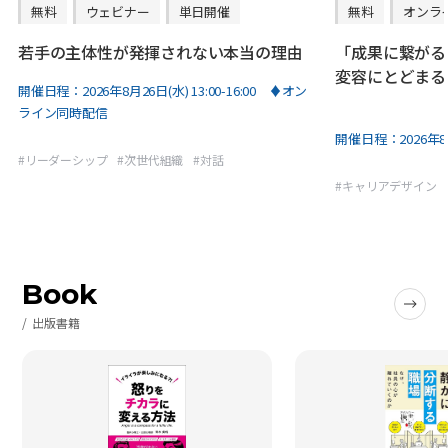
無料
ウェビナー
単日開催
無料
オンラ
若手の主体性が発揮されない本当の理由
「成果に繋がる
変容にとどまる
開催日程：
2026年8月26日(水) 13:00-16:00 ♦オン
ライン同時配信
開催日程：
2026年8
#
リーダーシップ
#
次世代組織
#
対話
#
キャリアデザイン
Book
出版書籍