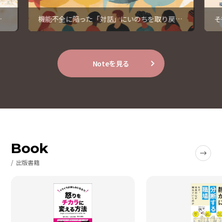
暇
機能不全に陥った「対話」にいのちを取り戻す
そ
④
っ
Noteを見る
Book
出版書籍