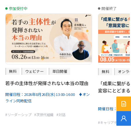
参加受付中
開催終了
無料
ウェビナー
単日開催
無料
オンラ
若手の主体性が発揮されない本当の理由
「成果に繋がる
変容にとどまる
開催日程：
2026年8月26日(水) 13:00-16:00 ♦オン
ライン同時配信
サー
開催日程：
2026年8
#
リーダーシップ
#
次世代組織
#
対話
無料
#
キャリアデザイン