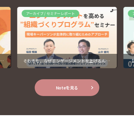
アーカイブ / セミナーレポート
アーカイブ / 
そもそも、なぜエンゲージメントを上げるんだ
【開催レポー
っけ？【開催レポート】
1人に背負わせ
Noteを見る