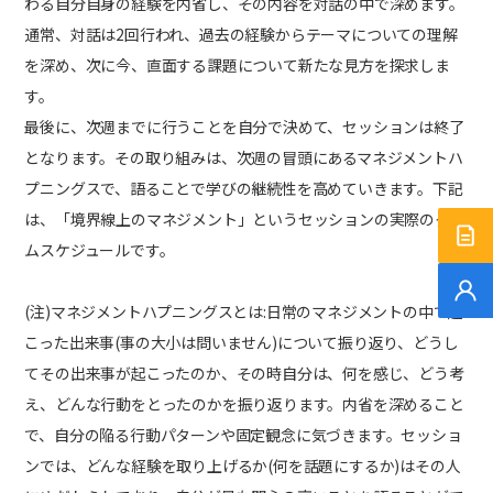
わる自分自身の経験を内省し、その内容を対話の中で深めます。
通常、対話は2回行われ、過去の経験からテーマについての理解
を深め、次に今、直面する課題について新たな見方を探求しま
す。
最後に、次週までに行うことを自分で決めて、セッションは終了
となります。その取り組みは、次週の冒頭にあるマネジメントハ
プニングスで、語ることで学びの継続性を高めていきます。下記
は、「境界線上のマネジメント」というセッションの実際のタイ
サ
ムスケジュールです。
無
(注)マネジメントハプニングスとは:日常のマネジメントの中で起
こった出来事(事の大小は問いません)について振り返り、どうし
てその出来事が起こったのか、その時自分は、何を感じ、どう考
え、どんな行動をとったのかを振り返ります。内省を深めること
で、自分の陥る行動パターンや固定観念に気づきます。セッショ
ンでは、どんな経験を取り上げるか(何を話題にするか)はその人