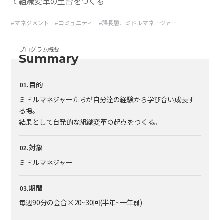
て組織変革の土台をつくる
#
マネジメント
#
コミュニティ
#
課長層、ミドルマネージャー
プログラム概要
Summary
目的
ミドルマネジャーたちが自分達の経験から学び合い成⻑す
る場。
結果として自発的な組織変革の起点をつくる。
対象
ミドルマネジャー
期間
毎週90分の会合×20~30回(半年~一年弱)