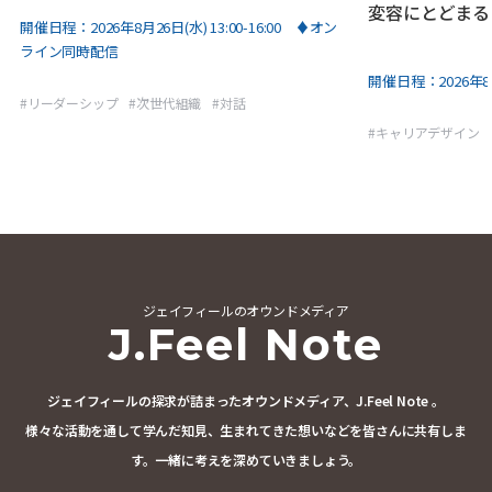
変容にとどまる
開催日程：
2026年8月26日(水) 13:00-16:00 ♦オン
ライン同時配信
開催日程：
2026年8
#
リーダーシップ
#
次世代組織
#
対話
#
キャリアデザイン
ジェイフィールのオウンドメディア
J.Feel Note
ジェイフィールの探求が詰まったオウンドメディア、J.Feel Note 。
様々な活動を通して学んだ知見、生まれてきた想いなどを皆さんに共有しま
す。
一緒に考えを深めていきましょう。