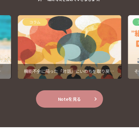
コラム
暇
機能不全に陥った「対話」にいのちを取り戻す
そ
④
っ
Noteを見る