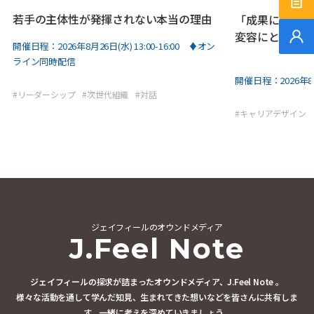
サー
若手の主体性が発揮されない本当の理由
「成果に繋がる
変容にとどまる
無料
開催日程：
2026年8月26日(水) 13:00-16:00 ♦オン
ライン同時配信
開催日程：
2026年8
#
リーダーシップ
#
次世代組織
#
対話
#
キャリアデザイン
ジェイフィールのオウンドメディア
J.Feel Note
ジェイフィールの探求が詰まったオウンドメディア、J.Feel Note 。
様々な活動を通して学んだ知見、生まれてきた想いなどを皆さんに共有しま
す。
一緒に考えを深めていきましょう。