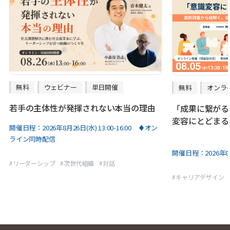
無料
ウェビナー
単日開催
無料
オンラ
若手の主体性が発揮されない本当の理由
「成果に繋がる
変容にとどまる
開催日程：
2026年8月26日(水) 13:00-16:00 ♦オン
ライン同時配信
開催日程：
2026年8
#
リーダーシップ
#
次世代組織
#
対話
#
キャリアデザイン