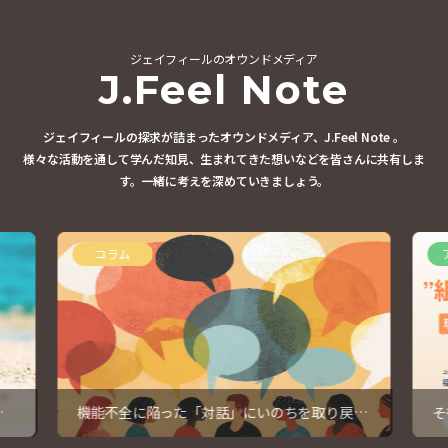
ジェイフィールのオウンドメディア
J.Feel Note
ジェイフィールの探求が詰まったオウンドメディア、J.Feel Note 。
様々な活動を通して学んだ知見、生まれてきた想いなどを皆さんに共有しま
す。
一緒に考えを深めていきましょう。
コラム
暇
機能不全に陥った「対話」にいのちを取り戻す
そ
④
っ