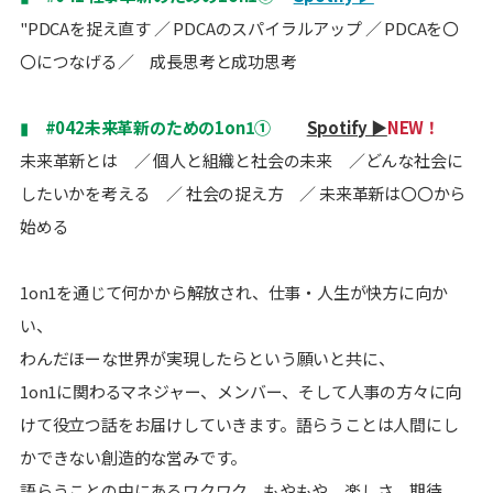
"PDCAを捉え直す ／ PDCAのスパイラルアップ ／ PDCAを〇
〇につなげる／ 成長思考と成功思考
▮
#042未来革新のための1on1①
Spotify ▶
NEW！
未来革新とは ／ 個人と組織と社会の未来 ／どんな社会に
したいかを考える ／ 社会の捉え方 ／ 未来革新は〇〇から
始める
1on1を通じて何かから解放され、仕事・人生が快方に向か
い、
わんだほーな世界が実現したらという願いと共に、
1on1に関わるマネジャー、メンバー、そして人事の方々に向
けて役立つ話をお届けしていきます。語らうことは人間にし
かできない創造的な営みです。
語らうことの中にあるワクワク、もやもや、楽しさ、期待