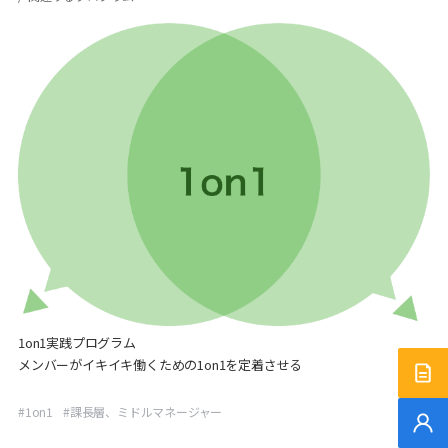
1on1実践プログラム
メンバーがイキイキ働くための1on1を定着させる
サー
#
1on1
#
課長層、ミドルマネージャー
無料