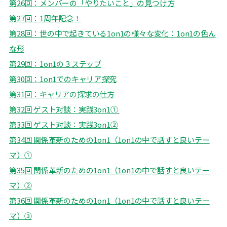
第26回：
メンバーの「やりたいこと」の見つけ方
第27回：
1周年記念！
第28回：世の中で起きている1on1の様々な変化：1on1の色ん
な形
第29回：
1on1の３ステップ
第30回：
1on1でのキャリア探究
第31回：
キャリアの探求の仕方
第32回 ゲスト対談：実践3on1①
第33回
ゲスト対談：実践3on1②
第34回 関係革新のための1on1（1on1の中で話すと良いテー
マ）①
第35回
関係革新のための1on1（1on1の中で話すと良いテー
マ）②
第36回 関係革新のための1on1（1on1の中で話すと良いテー
マ）③