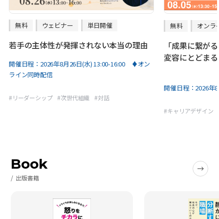
無料
ウェビナー
単日開催
無料
オンラ
若手の主体性が発揮されない本当の理由
「成果に繋がる
変容にとどまる
開催日程：
2026年8月26日(水) 13:00-16:00 ♦オン
ライン同時配信
開催日程：
2026年8
#
リーダーシップ
#
次世代組織
#
対話
#
キャリアデザイン
Book
出版書籍