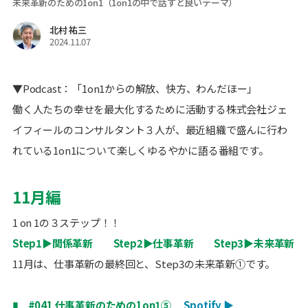
未来革新のための1on1（1on1の中で話すと良いテーマ）
北村 祐三
2024.11.07
▼Podcast：「1on1からの解放、快方、わんだほー」
働く人たちの幸せを最大化するために活動する株式会社ジェ
イフィールのコンサルタント３人が、最近組織で盛んに行わ
れている1on1について楽しくゆるやかに語る番組です。
11月編
1 on 1の３ステップ！！
Step1▶関係革新 Step2▶仕事革新 Step3▶未来革新
11月は、仕事革新の最終回と、Step3の未来革新①です。
▮ #041 仕事革新のための1on1⑤
Spotify
▶