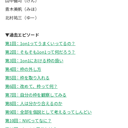
山中健司（けん）
青木美帆（みほ）
北村祐三（ゆー）
▼過去エピソード
第1回：1on1ってうまくいってるの？
第2回：そもそも1on1って何だろう？
第3回：1on1における枠の扱い
第4回：枠の外し方
第5回：枠を取り入れる
第6回：改めて、枠って何？
第7回：自分の枠を観察してみる
第8回：
人は分かり合えるのか
第9回：全部を仮説として考えるってしんどい
第10回：NVCってなに？