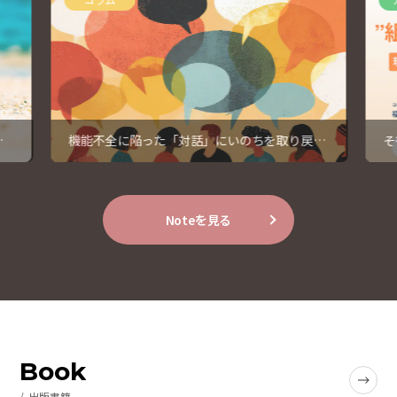
暇
機能不全に陥った「対話」にいのちを取り戻す
そ
④
っ
Noteを見る
Book
出版書籍