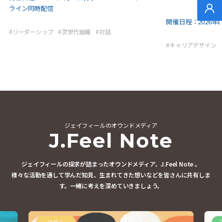
ライン同時配信
無料
開催日程：
2026年8
#
リーダーシップ
#
次世代組織
#
対話
#
キャリアデザイン
ジェイフィールのオウンドメディア
J.Feel Note
ジェイフィールの探求が詰まったオウンドメディア、J.Feel Note 。
様々な活動を通して学んだ知見、生まれてきた想いなどを皆さんに共有しま
す。
一緒に考えを深めていきましょう。
コラム