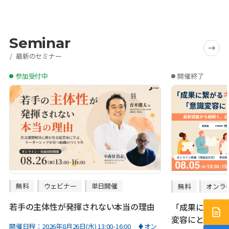
Seminar
最新のセミナー
参加受付中
開催終了
無料
ウェビナー
単日開催
無料
オンラ
若手の主体性が発揮されない本当の理由
「成果に繋がる
サー
変容にとどまる
開催日程：
2026年8月26日(水) 13:00-16:00 ♦オン