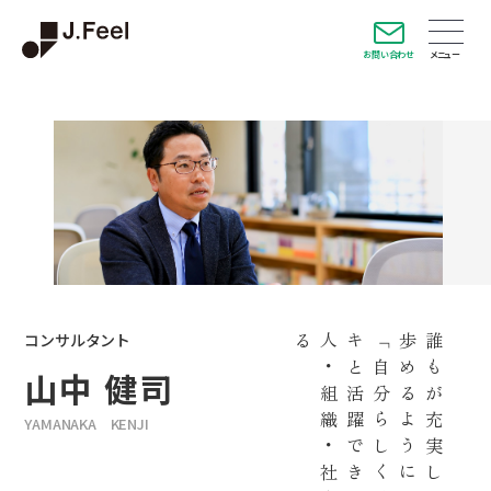
お問い合わせ
コンサルタント
る
人
・
組
織
・
社
会
を
つ
く
」
「
自
分
ら
し
く
、
イ
キ
イ
キ
と
活
躍
で
き
る
に
誰
も
が
充
実
し
た
人
生
を
歩
め
る
よ
う
山中 健司
YAMANAKA KENJI