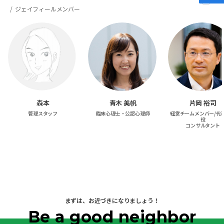
ジェイフィールメンバー
森本
青木 美帆
片岡 裕司
管理スタッフ
臨床心理士・公認心理師
経営チームメンバー/代
役
コンサルタント
まずは、お近づきになりましょう！
Be a good neighbor