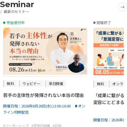
Seminar
最新のセミナー
参加受付中
開催終了
無料
ウェビナー
単日開催
無料
オンライ
若手の主体性が発揮されない本当の理由
「成果に繋がる
変容にとどまる
開催日程：
2026年8月26日(水) 13:00-16:00 ♦オン
ライン同時配信
開催日程：
2026年8
#
リーダーシップ
#
次世代組織
#
対話