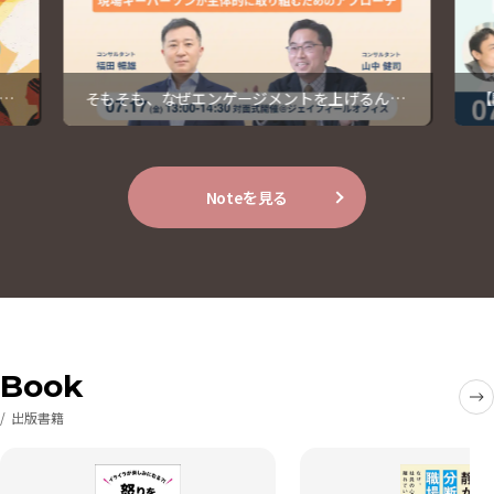
す
そもそも、なぜエンゲージメントを上げるんだ
【
っけ？【開催レポート】
1
Noteを見る
Book
出版書籍