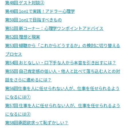
第48回 ゲスト対談②
第49回 1on1で実践！アドラー心理学
第50回 1on1で目指すべきもの
第51回 新コーナー：心理学ワンポイントアドバイス
第52回 理想と現実
第53回 傾聴から「これからどうするか」の検討に切り替える
プロセス
第54回 おとなしい・口下手な人から本音を引き出すには？
第55回
自己肯定感の低い人・他人と比べて落ち込む人との対
話をさらに進めるには？
第56回
仕事を人に任せられない人が、仕事を任せられるよう
になるには①
第57回 仕事を人に任せられない人が、仕事を任せられるよう
になるには②
第58回
承認欲求って恥ずかしい？