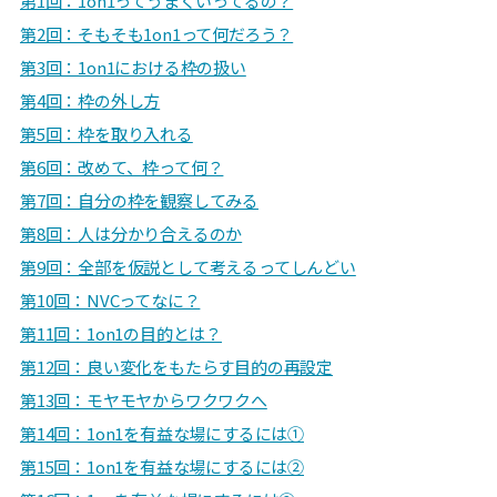
第1回：1on1ってうまくいってるの？
第2回：そもそも1on1って何だろう？
第3回：1on1における枠の扱い
第4回：枠の外し方
第5回：枠を取り入れる
第6回：改めて、枠って何？
第7回：自分の枠を観察してみる
第8回：
人は分かり合えるのか
第9回：全部を仮説として考えるってしんどい
第10回：NVCってなに？
第11回：1on1の目的とは？
第12回：良い変化をもたらす目的の再設定
第13回：モヤモヤからワクワクへ
第14回：1on1を有益な場にするには①
第15回：1on1を有益な場にするには②