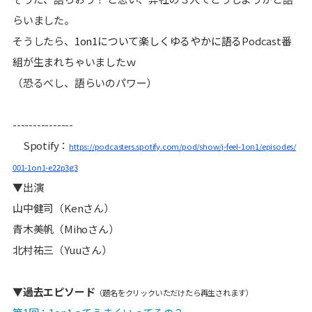
らいました。
そうしたら、
1on1について楽しくゆるやかに語る
Podcast番
組が生まれちゃいましたｗ
（恐るべし、語らいのパワー）
---------------
Spotify：
https://podcasters.spotify.com/pod/show/j-feel-1on1/episodes/
001-1on1-e22p3g3
▼出演
山中健司（Kenさん）
青木美帆（Mihoさん）
北村祐三（Yuuさん）
▼過去エピソード
（題名をクリックいただけたら再生されます）