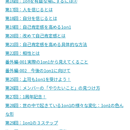
第16回：1onを有益な場にするには③
第17回：人を信じるとは
第18回：自分を信じるとは
第19回：自己肯定感を高める1on1
第20回：改めて自己肯定感とは
第21回：自己肯定感を高める具体的な方法
第22回：相性とは
番外編-001 実際の1on1から見えてくること
番外編-002 今後の1on1に向けて
第25回：上司も1on1を受けよう！
第26回：
メンバーの「やりたいこと」の見つけ方
第27回：
1周年記念！
第28回：世の中で起きている1on1の様々な変化：1on1の色ん
な形
第29回：
1on1の３ステップ