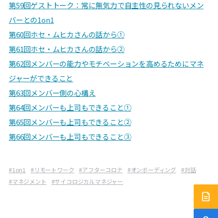
第59回
ゲストトーク：常に無気力で自主性の見られないメン
バーとの1on1
第60回
ホセ・ムヒカさんの話から①
第61回ホセ・ムヒカさんの話から②
第62回メンバーの能力やモチベーションを高めるためにマネ
ジャーができること
第63回メンバー側の心構え
第64回メンバーも上司もできること①
第65回メンバーも上司もできること②
第66回メンバーも上司もできること③
#
1on1
#
リモートワーク
#
アフターコロナ
#
オンボーディング
#
対話
#
マネジメント
#
サイコロジカルマネジャー
サー