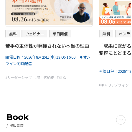
無料
ウェビナー
単日開催
無料
オンラ
若手の主体性が発揮されない本当の理由
「成果に繋がる
変容にとどまる
開催日程：
2026年8月26日(水) 13:00-16:00 ♦オン
ライン同時配信
開催日程：
2026年8
#
リーダーシップ
#
次世代組織
#
対話
#
キャリアデザイン
Book
出版書籍