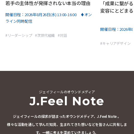
若手の主体性が発揮されない本当の理由
「成果に繋がる
変容にとどまる
開催日程：
2026年8月26日(水) 13:00-16:00 ♦オン
ライン同時配信
開催日程：
2026年8
#
リーダーシップ
#
次世代組織
#
対話
#
キャリアデザイン
ジェイフィールのオウンドメディア
J.Feel Note
ジェイフィールの探求が詰まったオウンドメディア、J.Feel Note 。
様々な活動を通して学んだ知見、生まれてきた想いなどを皆さんに共有しま
す。
一緒に考えを深めていきましょう。