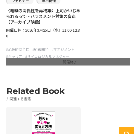
ウェビナー
単日開催
〈組織の関係性を再構築〉上司がいじめ
られるって…ハラスメント対策の盲点
【アーカイブ映像】
開催日程：
2026年3月25日（水）11:00-12:3
0
#
心理的安全性
#
組織開発
#
マネジメント
#
キャリア
#
サイコロジカルマネジャー
開催終了
#
静かなる分断
Related Book
関連する書籍