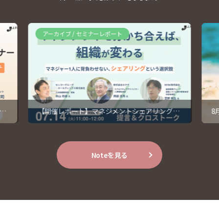
アーカイブ / セミナーレポート
だ
【開催レポート】マネジメントシェアリング：
8
1人に背負わせない組織変革への提言
の
Noteを見る