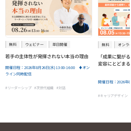
無料
ウェビナー
単日開催
無料
オンラ
若手の主体性が発揮されない本当の理由
「成果に繋がる
変容にとどまる
開催日程：
2026年8月26日(水) 13:00-16:00 ♦オン
ライン同時配信
開催日程：
2026年8
#
リーダーシップ
#
次世代組織
#
対話
#
キャリアデザイン