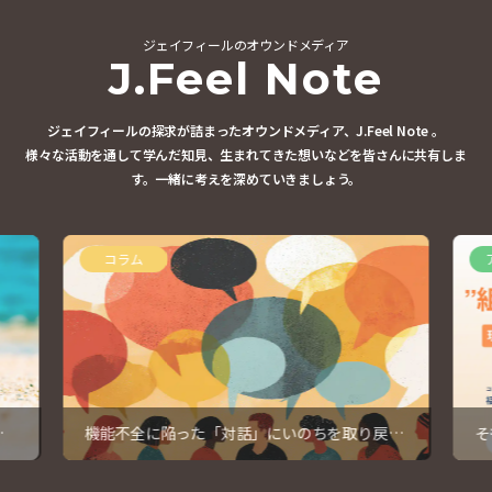
ジェイフィールのオウンドメディア
J.Feel Note
ジェイフィールの探求が詰まったオウンドメディア、J.Feel Note 。
様々な活動を通して学んだ知見、生まれてきた想いなどを皆さんに共有しま
す。
一緒に考えを深めていきましょう。
コラム
暇
機能不全に陥った「対話」にいのちを取り戻す
そ
④
っ