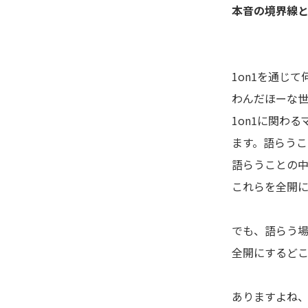
本音の境界線
1on1を通じ
わんだほーな
1on1に関わ
ます。語らうこ
語らうことの
これらを全開
でも、語らう場
全開にするど
ありますよね