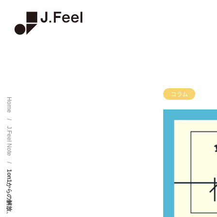
コラム
Home
/
J.Feel Note
/