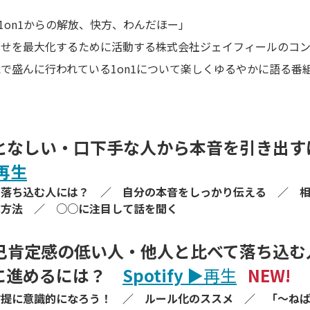
：「1on1からの解放、快方、わんだほー」
幸せを最大化するために活動する株式会社ジェイフィールのコ
で盛んに行われている1on1について楽しくゆるやかに語る番
となしい・口下手な人から本音を引き出
▶再生
て落ち込む人には？ ／ 自分の本音をしっかり伝える ／ 
い方法 ／ ○○に注目して話を聞く
己肯定感の低い人・他人と比べて落ち込む
に進めるには？
Spotify
▶
再生
NEW!
前提に意識的になろう！ ／ ルール化のススメ ／ 「～ね