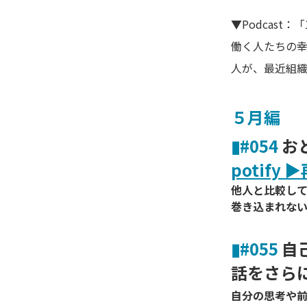
▼Podcast
働く人たちの
人が、最近組織
５月編
▮#054
お
potify 
他人と比較し
巻き込まれな
▮
#055
自
話をさら
自分の思考や