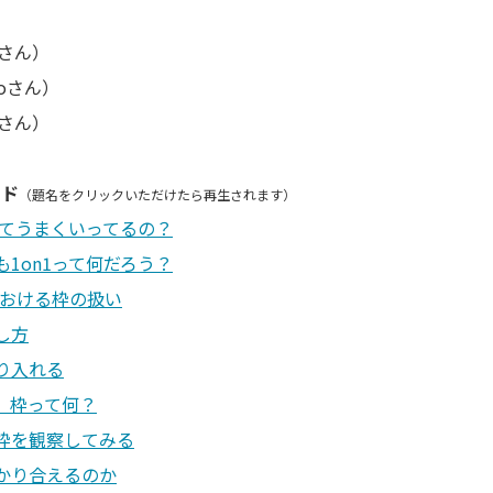
nさん）
oさん）
uさん）
ード
（題名をクリックいただけたら再生されます）
1ってうまくいってるの？
も1on1って何だろう？
における枠の扱い
し方
り入れる
、枠って何？
枠を観察してみる
かり合えるのか