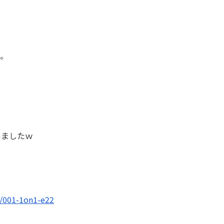
く。
いましたｗ
s/001-1on1-e22