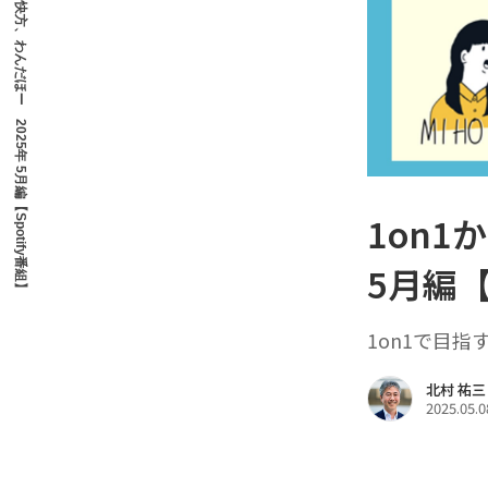
1on1からの解放、快方、わんだほー 2025年 5月編【Spotify番組】
1on1
5月編【
1on1で目指
北村 祐三
2025.05.0