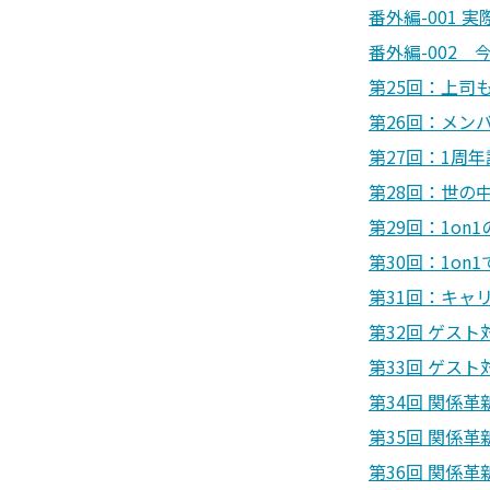
番外編-001 
番外編-002 
第25回：上司も
第26回：
メン
第27回：
1周年
第28回：世の
第29回：
1on
第30回：
1on
第31回：
キャ
第32回 ゲスト
第33回
ゲスト対
第34回 関係革
第35回
関係革新
第36回 関係革