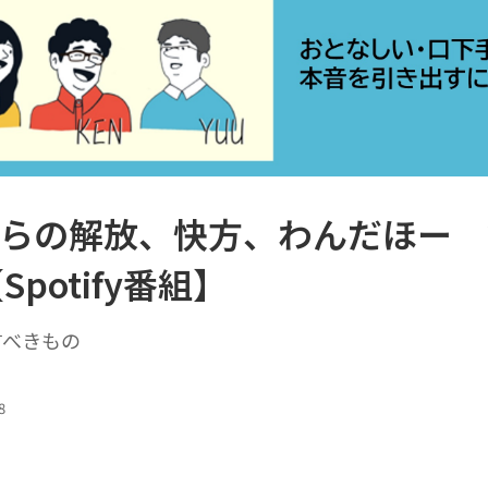
からの解放、快方、わんだほー 2
Spotify番組】
すべきもの
8