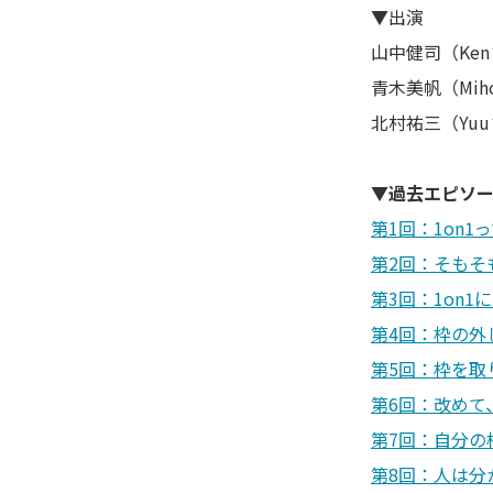
▼出演
山中健司（Ke
青木美帆（Mih
北村祐三（Yu
▼過去エピソ
第1回：1on
第2回：そもそ
第3回：1on1
第4回：枠の外
第5回：枠を取
第6回：改めて
第7回：自分の
第8回：
人は分