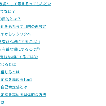
仮説として考えるってしんどい
ってなに？
1の目的とは？
変化をもたらす目的の再設定
モヤからワクワクへ
n1を有益な場にするには①
n1を有益な場にするには②
nを有益な場にするには③
信じるとは
を信じるとは
定感を高める1on1
て自己肯定感とは
肯定感を高める具体的な方法
とは