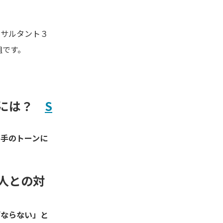
ンサルタント３
組です。
すには？
S
相手のトーンに
人との対
ばならない」と