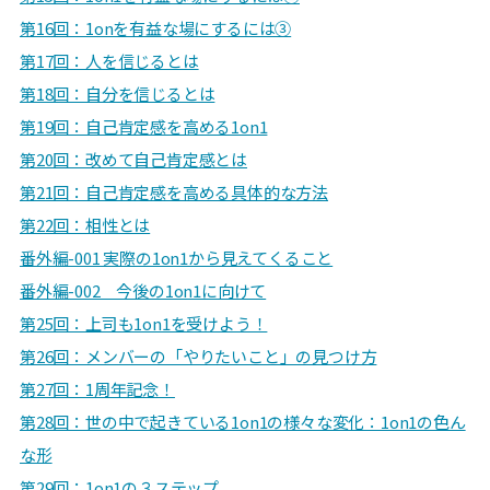
第16回：1onを有益な場にするには③
第17回：人を信じるとは
第18回：自分を信じるとは
第19回：自己肯定感を高める1on1
第20回：改めて自己肯定感とは
第21回：自己肯定感を高める具体的な方法
第22回：相性とは
番外編-001 実際の1on1から見えてくること
番外編-002 今後の1on1に向けて
第25回：上司も1on1を受けよう！
第26回：
メンバーの「やりたいこと」の見つけ方
第27回：
1周年記念！
第28回：世の中で起きている1on1の様々な変化：1on1の色ん
な形
第29回：
1on1の３ステップ