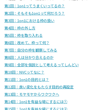
第1回：1on1ってうまくいってるの？
第2回：そもそも1on1って何だろう？
第3回：1on1における枠の扱い
第4回：枠の外し方
第5回：枠を取り入れる
第6回：改めて、枠って何？
第7回：自分の枠を観察してみる
第8回：
人は分かり合えるのか
第9回：全部を仮説として考えるってしんどい
第10回：NVCってなに？
第11回：1on1の目的とは？
第12回：良い変化をもたらす目的の再設定
第13回：モヤモヤからワクワクへ
第14回：1on1を有益な場にするには①
第15回：1on1を有益な場にするには②