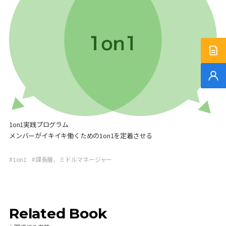
サー
無料
1on1実践プログラム
メンバーがイキイキ働くための1on1を定着させる
#
1on1
#
課長層、ミドルマネージャー
Related Book