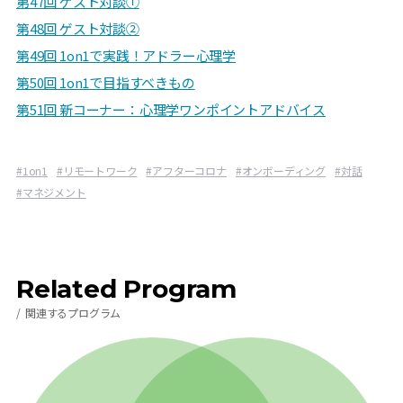
第47回 ゲスト対談①
第48回 ゲスト対談②
第49回 1on1で実践！アドラー心理学
第50回 1on1で目指すべきもの
第51回 新コーナー：心理学ワンポイントアドバイス
#
1on1
#
リモートワーク
#
アフターコロナ
#
オンボーディング
#
対話
#
マネジメント
Related Program
関連するプログラム