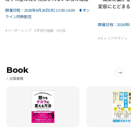
変容にとどまる
開催日程：
2026年8月26日(水) 13:00-16:00 ♦オン
ライン同時配信
開催日程：
2026年8
#
リーダーシップ
#
次世代組織
#
対話
#
キャリアデザイン
Book
出版書籍