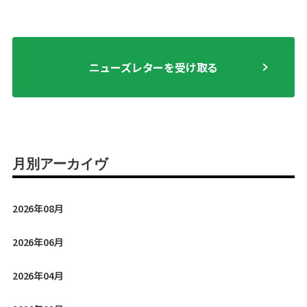
求し続けてこられたのかに思いを馳せながら、創業メンバ
ー3名で語り合いました。
当日は、お二人からいただいた言葉やメッセージ動画も交
えつつ、学びとともに、どこか温かさの残る時間となりま
ニューズレターを受け取る
した。本セミナーは下記の開催レポートやアーカイブ動画
からもご覧いただけますので、少しでもその一端をお届け
できれば幸いです。
※1.世界で最も影響力のある思想家「Thinkers50」の生涯
月別アーカイヴ
功労賞はわずか8人ですが、そのうちのお二人です。
●どちらもお申込みなしでそのままご覧いただけます
2026年08月
→
セミナーアーカイブ動画はこちら
→
セミナー開催レポートはこちら
2026年06月
2026年04月