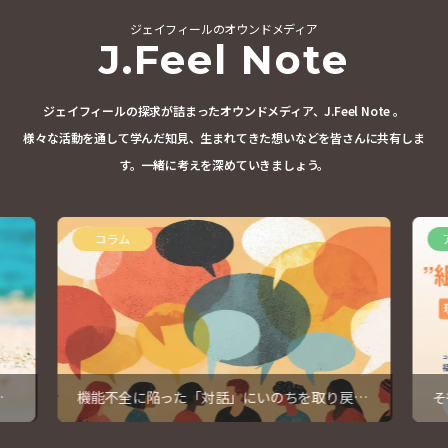
ジェイフィールのオウンドメディア
J.Feel Note
ジェイフィールの探求が詰まったオウンドメディア、J.Feel Note 。
様々な活動を通して学んだ知見、生まれてきた想いなどを皆さんに共有しま
す。
一緒に考えを深めていきましょう。
コラム
暇
機能不全に陥った「対話」にいのちを取り戻す
そ
④
っ