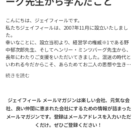
ーグ先生から学んだこと
こんにちは、ジェイフィールです。
私たちジェイフィールは、2007年11月に設立いたしまし
た。
幸いなことに、設立当初より、経営学の権威
※1
である野
中郁次郎先生、そしてヘンリー・ミンツバーグ先生から、
長年にわたりご支援をいただいてきました。混迷の時代と
いわれる今だからこそ、あらためてお二人の思想や生き方
に立ち返り、そこから何を学べるのか。そんな思いを起点
続きを読む
に、先日新春セミナーを開催いたしました。
これまで折りに触れてお二人からかけていただいた言葉
ジェイフィール メールマガジンは楽しい会社、元気な会
や、メッセージを思い返してみると、そこには社会のあり
方や人の生き方に対する、深い愛情と揺るぎない哲学が感
社、良い仲間に恵まれた会社にするための情報が詰まった
じられます。お二人は、経営学の分野において独自の理論
メールマガジンです。登録はメールアドレスを入力いただ
を展開し、大きな貢献をされてきました。セミナーでは、
くだけ。ぜひご登録ください！
その理論の背後にある思考や感性、そしてお二人が何を希