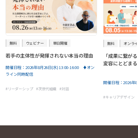
無料
ウェビナー
単日開催
無料
オンラ
若手の主体性が発揮されない本当の理由
「成果に繋がる
変容にとどまる
開催日程：
2026年8月26日(水) 13:00-16:00 ♦オン
ライン同時配信
開催日程：
2026年8
#
リーダーシップ
#
次世代組織
#
対話
#
キャリアデザイン