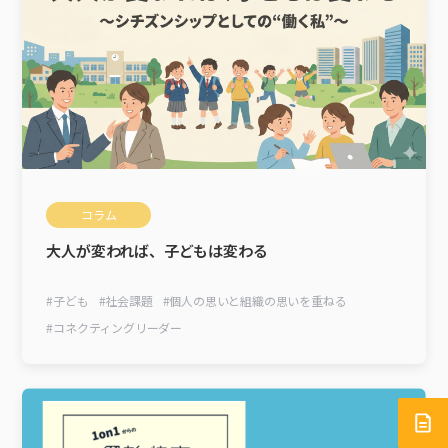
コラム
大人が変われば、子どもは変わる
#
子ども
#
社会課題
#
個人の思いと組織の思いを重ねる
#
コネクティングリーダー
サ