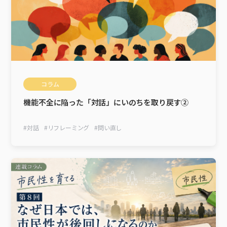
コラム
機能不全に陥った「対話」にいのちを取り戻す②
#
対話
#
リフレーミング
#
問い直し