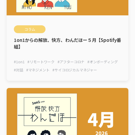
コラム
1on1からの解放、快方、わんだほー５月【Spotify番
組】
#
1on1
#
リモートワーク
#
アフターコロナ
#
オンボーディング
#
対話
#
マネジメント
#
サイコロジカルマネジャー