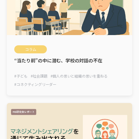
コラム
“当たり前”の中に潜む、学校の対話の不在
#
子ども
#
社会課題
#
個人の思いと組織の思いを重ねる
#
コネクティングリーダー