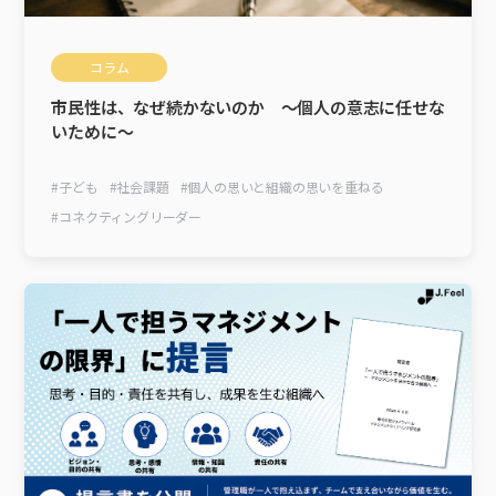
コラム
市民性は、なぜ続かないのか ～個人の意志に任せな
いために～
#
子ども
#
社会課題
#
個人の思いと組織の思いを重ねる
#
コネクティングリーダー