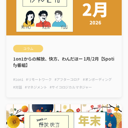
コラム
1on1からの解放、快方、わんだほー 1月/2月【Spoti
fy番組】
#
1on1
#
リモートワーク
#
アフターコロナ
#
オンボーディング
#
対話
#
マネジメント
#
サイコロジカルマネジャー