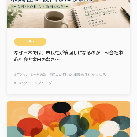
コラム
なぜ日本では、市民性が後回しになるのか ～会社中
心社会と余白のなさ～
#
子ども
#
社会課題
#
個人の思いと組織の思いを重ねる
#
コネクティングリーダー