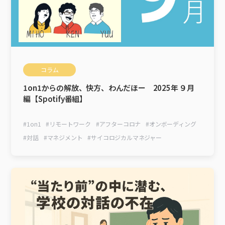
コラム
1on1からの解放、快方、わんだほー 2025年 ９月
編【Spotify番組】
#
1on1
#
リモートワーク
#
アフターコロナ
#
オンボーディング
#
対話
#
マネジメント
#
サイコロジカルマネジャー