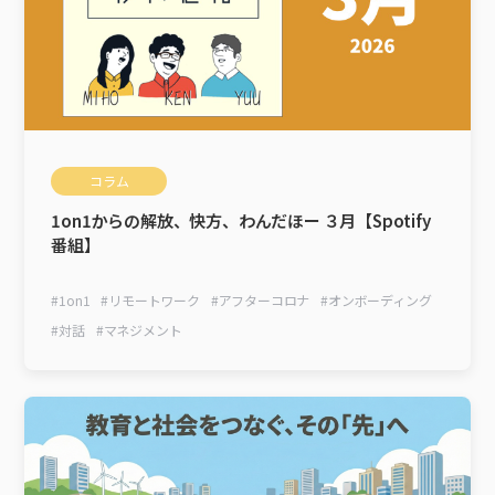
コラム
1on1からの解放、快方、わんだほー ３月【Spotify
番組】
#
1on1
#
リモートワーク
#
アフターコロナ
#
オンボーディング
#
対話
#
マネジメント