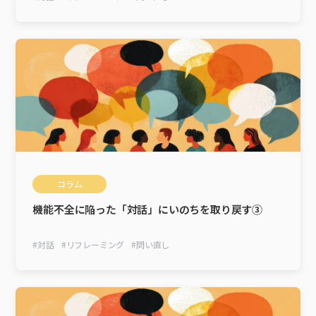
コラム
機能不全に陥った「対話」にいのちを取り戻す③
#
対話
#
リフレーミング
#
問い直し