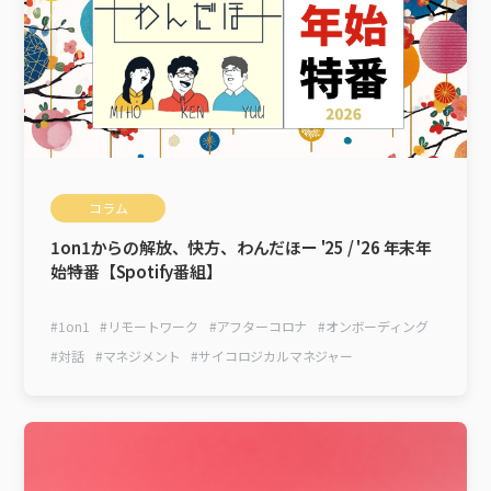
コラム
1on1からの解放、快方、わんだほー '25 / '26 年末年
始特番【Spotify番組】
#
1on1
#
リモートワーク
#
アフターコロナ
#
オンボーディング
#
対話
#
マネジメント
#
サイコロジカルマネジャー