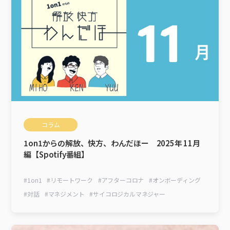
コラム
1on1からの解放、快方、わんだほー 2025年 11月
編【Spotify番組】
#
1on1
#
リモートワーク
#
アフターコロナ
#
オンボーディング
#
対話
#
マネジメント
#
サイコロジカルマネジャー