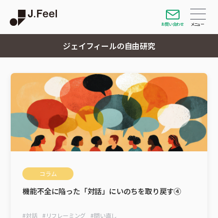
お問い合わせ
ジェイフィールの自由研究
コラム
機能不全に陥った「対話」にいのちを取り戻す④
#
対話
#
リフレーミング
#
問い直し