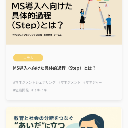
コラム
MS導入へ向けた具体的過程（Step）とは？
#
マネジメントシェアリング
#
マネジメント
#
マネジャー
#
組織開発
#
イキイキ