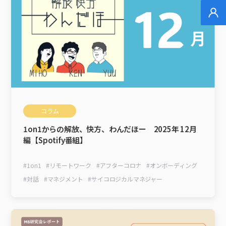
無
コラム
1on1からの解放、快方、わんだほー 2025年 12月
編【Spotify番組】
#
1on1
#
リモートワーク
#
アフターコロナ
#
オンボーディング
#
対話
#
マネジメント
#
サイコロジカルマネジャー