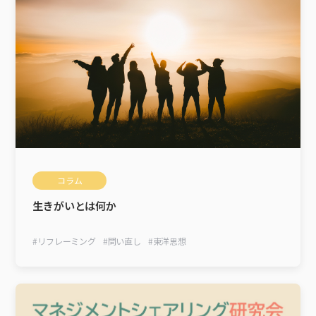
コラム
生きがいとは何か
#
リフレーミング
#
問い直し
#
東洋思想